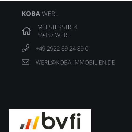
KOBA
WERL
MELSTERSTR. 4
59457 WERL
+49 2922 89 24 89 0
WERL@KOBA-IMMOBILIEN.DE