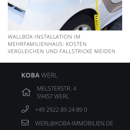
WALLBOX-INSTALLATION IM
MEHRFAMILIENHAUS: KOSTEN
VERGLEICHEN UND FALLSTRICKE MEIDEN
KOBA
WERL
MELSTERSTR. 4
59457 WERL
+49 2922 89 24 89 0
WERL@KOBA-IMMOBILIEN.DE