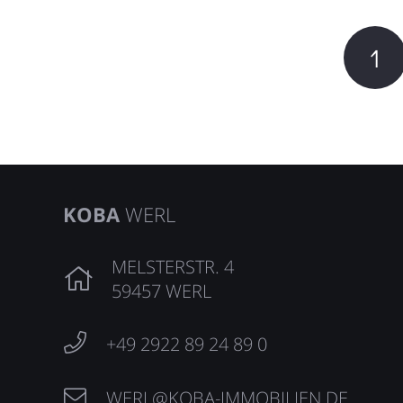
1
KOBA
WERL
MELSTERSTR. 4
59457 WERL
+49 2922 89 24 89 0
WERL@KOBA-IMMOBILIEN.DE