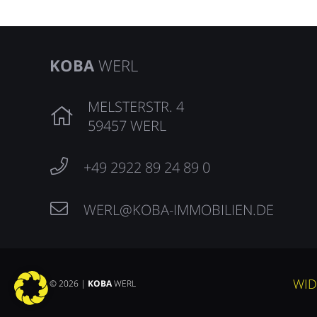
KOBA
WERL
MELSTERSTR. 4
59457 WERL
+49 2922 89 24 89 0
WERL@KOBA-IMMOBILIEN.DE
WID
© 2026 |
KOBA
WERL