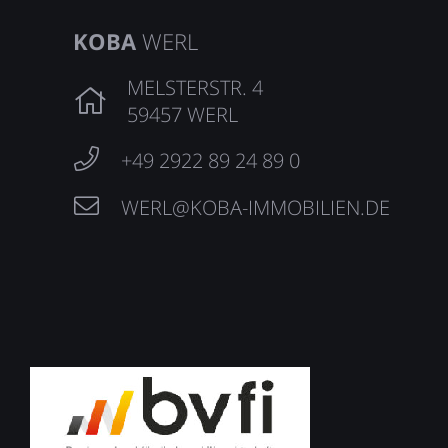
KOBA
WERL
MELSTERSTR. 4
59457 WERL
+49 2922 89 24 89 0
WERL@KOBA-IMMOBILIEN.DE