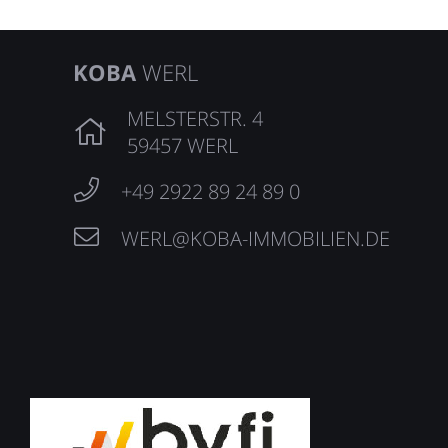
KOBA
WERL
MELSTERSTR. 4
59457 WERL
+49 2922 89 24 89 0
WERL@KOBA-IMMOBILIEN.DE